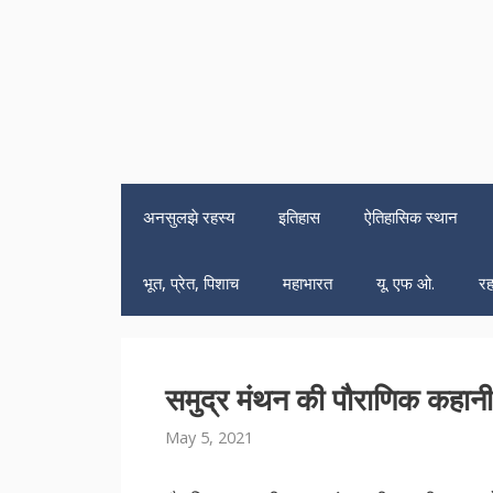
अनसुलझे रहस्य
इतिहास
ऐतिहासिक स्थान
भूत, प्रेत, पिशाच
महाभारत
यू. एफ ओ.
रह
समुद्र मंथन की पौराणिक कहानी औ
May 5, 2021