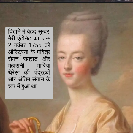
दिखने में बेहद सुन्दर, 
मैरी एंटोनेट का जन्म 
2 नवंबर 1755 को 
ऑस्ट्रिया के पवित्र 
रोमन सम्राट और 
महारानी मारिया 
थेरेसा की पंद्रहवीं 
और अंतिम संतान के 
रूप में हुआ था।