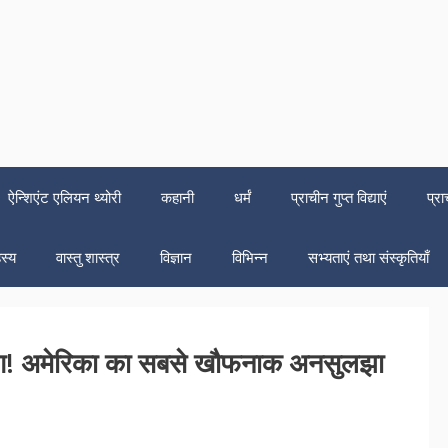
ऐन्शिएंट एलियन थ्योरी
कहानी
धर्मं
प्राचीन गुप्त विद्याएं
प्रा
स्य
वास्तु शास्त्र
विज्ञान
विभिन्न
सभ्यताएं तथा संस्कृतियाँ
लोग! अमेरिका का सबसे खौफनाक अनसुलझा