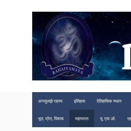
Skip
to
content
अनसुलझे रहस्य
इतिहास
ऐतिहासिक स्थान
भूत, प्रेत, पिशाच
महाभारत
यू. एफ ओ.
रह